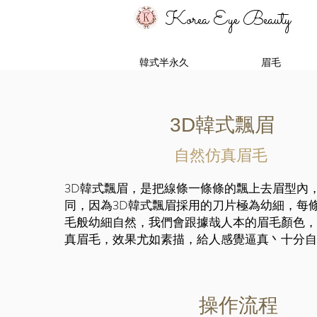
Korea Eye Beauty
韓式半永久
眉毛
3D韓式飄眉
自然仿真眉毛
3D韓式飄眉，是把線條一條條的飄上去眉型內
同，因為3D韓式飄眉採用的刀片極為幼細，每
毛般幼細自然，我們會跟據哉人本的眉毛顏色，
真眉毛，效果尤如素描，給人感覺逼真丶十分自
操作流程